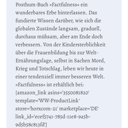
Posthum-Buch »Factfulness« ein
wunderbares Erbe hinterlassen. Das
fundierte Wissen darüber, wie sich die
globalen Zustände langsam, graduell,
durchaus mühsam, aber am Ende doch
verbessern. Von der Kindersterblichkeit
über die Frauenbildung bis zur Welt-
Ernährungslage, selbst in Sachen Mord,
Krieg und Totschlag, leben wir heute in
einer tendenziell immer besseren Welt.
»Factfulness« ist erhältlich bei:
[amazon_link asins=’3550081820′
template=’WW-ProductLink‘
store=’horxcom-21′ marketplace=’DE‘
link_id=’ecef5741-785d-11e8-9a5b-
9d5b58c813fd‘]