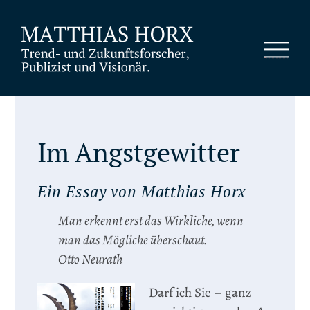
Im Angstgewitter
Ein Essay von Matthias Horx
Man erkennt erst das Wirkliche, wenn
man das Mögliche überschaut.
Otto Neurath
Darf ich Sie – ganz